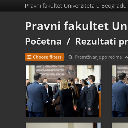
Pravni fakultet Univerziteta u Beogradu
Pravni fakultet Un
Početna
/
Rezultati p
Choose filters
Pretraživanje po rečima