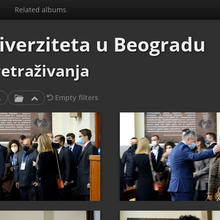
Related albums
iverziteta u Beogradu
retraživanja
Empty filters