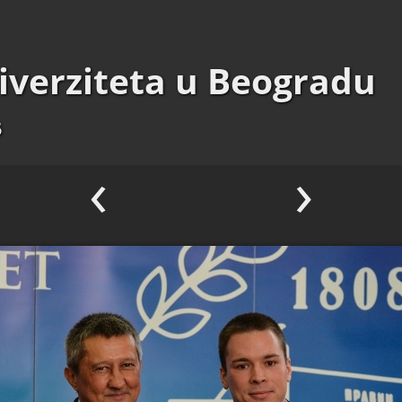
iverziteta u Beogradu
5
‹
›