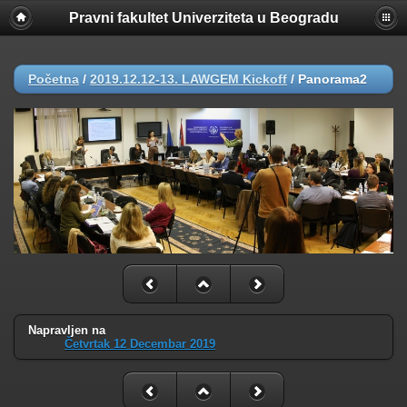
Pravni fakultet Univerziteta u Beogradu
Početna
/
2019.12.12-13. LAWGEM Kickoff
/
Panorama2
Napravljen na
Četvrtak 12 Decembar 2019